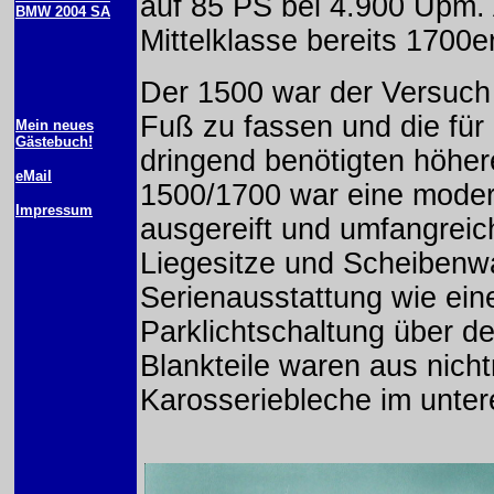
auf 85 PS bei 4.900 Upm. 
BMW 2004 SA
Mittelklasse bereits 1700e
Der 1500 war der Versuch
Fuß zu fassen und die für
Mein neues
Gästebuch!
dringend benötigten höher
eMail
1500/1700 war eine modern
Impressum
ausgereift und umfangreic
Liegesitze und Scheibenw
Serienausstattung wie ein
Parklichtschaltung über de
Blankteile waren aus nicht
Karosseriebleche im unter