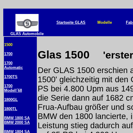
Startseite GLAS
Modelle
Fab
GLAS Automobile
1500
Glas 1500
'erster
1700
1700
Automatic
Der GLAS 1500 erschien au
1700TS
1500' gleichzeitig mit den
1700
PS bei 4.800 Upm aus 149
Modell´68
die Serie dann auf 1682 c
1800GL
Frua-Aufbau größer und sc
1800TL
BMW den 1800 lancierte, i
BMW 1800 SA
BMW 2000 SA
Leistung stieg dadurch au
BMW 1804 SA